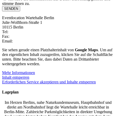
stimme ihnen zu.
SENDEN
Eventlocation Wartehalle Berlin
Julie-Wolfthorn-Straße 1
10115 Berlin
Tel:
030 – 280 46 101
Fax:
030 – 280 46 102
Email:
info@wartehalle.berlin
Sie sehen gerade einen Platzhalterinhalt von
Google Maps
. Um auf
den eigentlichen Inhalt zuzugreifen, klicken Sie auf die Schaltfläche
unten. Bitte beachten Sie, dass dabei Daten an Drittanbieter
weitergegeben werden.
Mehr Informationen
Inhalt entsperren
Erforderlichen Service akzeptieren und Inhalte entsperren
Lageplan
Im Herzen Berlins, nahe Naturkundemuseum, Hauptbahnhof und
direkt am Nordbahnhof liegt die Wartehalle leicht erreichbar in
Berlin-Mitte. Zahlreiche Parkmöglichkeiten in direkter Umgebung