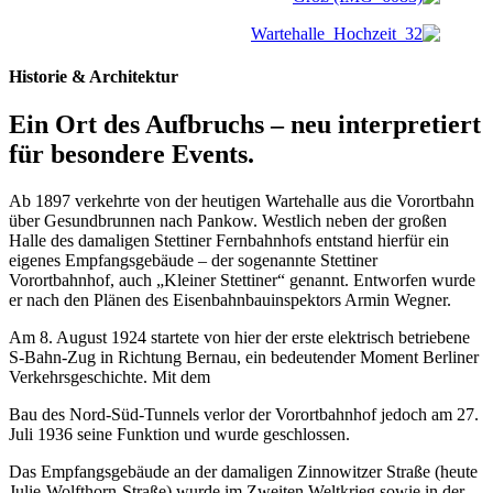
Historie & Architektur
Ein Ort des Aufbruchs – neu interpretiert
für besondere Events.
Ab 1897 verkehrte von der heutigen Wartehalle aus die Vorortbahn
über Gesundbrunnen nach Pankow. Westlich neben der großen
Halle des damaligen Stettiner Fernbahnhofs entstand hierfür ein
eigenes Empfangsgebäude – der sogenannte Stettiner
Vorortbahnhof, auch „Kleiner Stettiner“ genannt. Entworfen wurde
er nach den Plänen des Eisenbahnbauinspektors Armin Wegner.
Am 8. August 1924 startete von hier der erste elektrisch betriebene
S-Bahn-Zug in Richtung Bernau, ein bedeutender Moment Berliner
Verkehrsgeschichte. Mit dem
Bau des Nord-Süd-Tunnels verlor der Vorortbahnhof jedoch am 27.
Juli 1936 seine Funktion und wurde geschlossen.
Das Empfangsgebäude an der damaligen Zinnowitzer Straße (heute
Julie-Wolfthorn-Straße) wurde im Zweiten Weltkrieg sowie in der